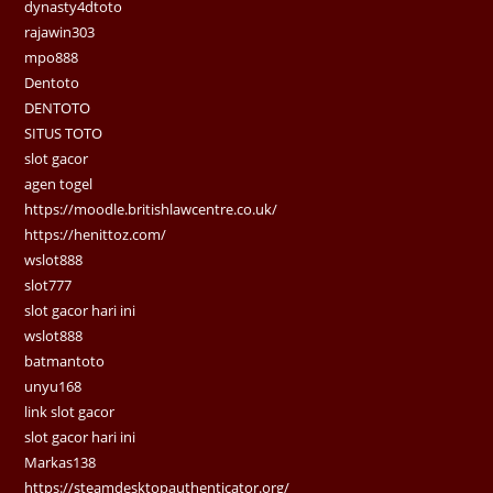
dynasty4dtoto
rajawin303
mpo888
Dentoto
DENTOTO
SITUS TOTO
slot gacor
agen togel
https://moodle.britishlawcentre.co.uk/
https://henittoz.com/
wslot888
slot777
slot gacor hari ini
wslot888
batmantoto
unyu168
link slot gacor
slot gacor hari ini
Markas138
https://steamdesktopauthenticator.org/