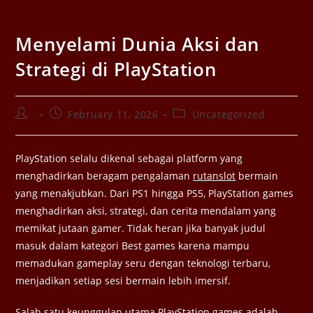
Menyelami Dunia Aksi dan
Strategi di PlayStation
February 11, 2026
Uncategorized
PlayStation selalu dikenal sebagai platform yang
menghadirkan beragam pengalaman
rutanslot
bermain
yang menakjubkan. Dari PS1 hingga PS5, PlayStation games
menghadirkan aksi, strategi, dan cerita mendalam yang
memikat jutaan gamer. Tidak heran jika banyak judul
masuk dalam kategori Best games karena mampu
memadukan gameplay seru dengan teknologi terbaru,
menjadikan setiap sesi bermain lebih imersif.
Salah satu keunggulan utama PlayStation games adalah