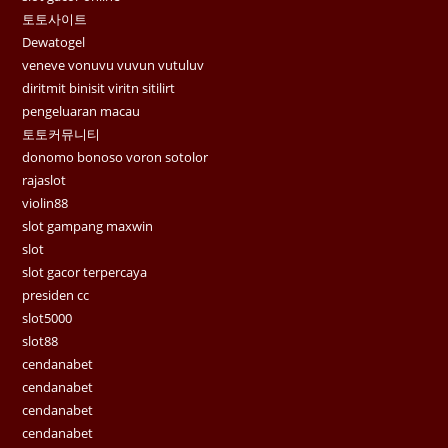
토토사이트
Dewatogel
veneve vonuvu vuvun vutuluv
diritmit binisit viritn sitilirt
pengeluaran macau
토토커뮤니티
donomo bonoso voron sotolor
rajaslot
violin88
slot gampang maxwin
slot
slot gacor terpercaya
presiden cc
slot5000
slot88
cendanabet
cendanabet
cendanabet
cendanabet