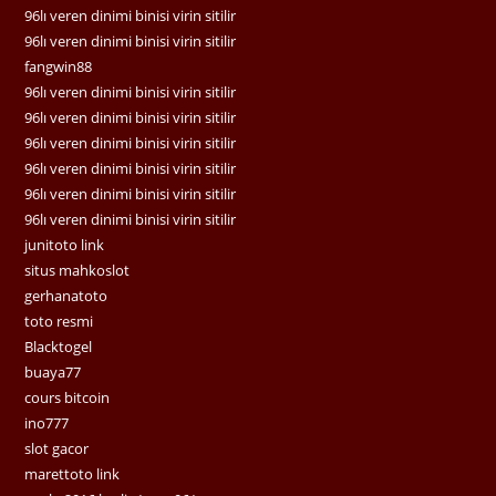
96lı veren dinimi binisi virin sitilir
96lı veren dinimi binisi virin sitilir
fangwin88
96lı veren dinimi binisi virin sitilir
96lı veren dinimi binisi virin sitilir
96lı veren dinimi binisi virin sitilir
96lı veren dinimi binisi virin sitilir
96lı veren dinimi binisi virin sitilir
96lı veren dinimi binisi virin sitilir
junitoto link
situs mahkoslot
gerhanatoto
toto resmi
Blacktogel
buaya77
cours bitcoin
ino777
slot gacor
marettoto link