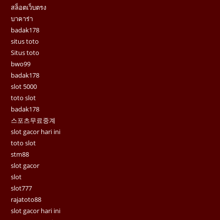
สล็อตเว็บตรง
บาคาร่า
badak178
situs toto
Situs toto
bwo99
badak178
slot 5000
toto slot
badak178
스포츠무료중계
slot gacor hari ini
toto slot
stm88
slot gacor
slot
slot777
rajatoto88
slot gacor hari ini