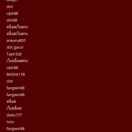
slot
cipit88
slot88
สล็อตเว็บตรง
สล็อตเว็บตรง
arwana855
slot gacor
Tapir328
เว็บสล็อตตรง
cipit88
BADAK178
slot
fangwin88
fangwin88
สล็อต
เว็บสล็อต
dadu777
toto
fangwin88