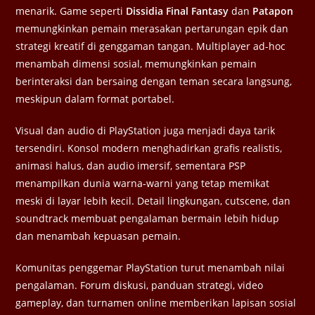
menarik. Game seperti
Dissidia Final Fantasy
dan
Patapon
memungkinkan pemain merasakan pertarungan epik dan
strategi kreatif di genggaman tangan. Multiplayer ad-hoc
menambah dimensi sosial, memungkinkan pemain
berinteraksi dan bersaing dengan teman secara langsung,
meskipun dalam format portabel.
Visual dan audio di PlayStation juga menjadi daya tarik
tersendiri. Konsol modern menghadirkan grafis realistis,
animasi halus, dan audio imersif, sementara PSP
menampilkan dunia warna-warni yang tetap memikat
meski di layar lebih kecil. Detail lingkungan, cutscene, dan
soundtrack membuat pengalaman bermain lebih hidup
dan menambah kepuasan pemain.
Komunitas penggemar PlayStation turut menambah nilai
pengalaman. Forum diskusi, panduan strategi, video
gameplay, dan turnamen online memberikan lapisan sosial