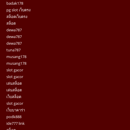
badak178
pg slot เว็บตรง
สล็อตเว็บตรง
สล็อต
dewa787
dewa787
dewa787
tuna787
musang178
musang178
slot gacor
slot gacor
เล่นสล็อต
เล่นสล็อต
เว็บสล็อต
slot gacor
เว็บบาคาร่า
podk888
ide777 link
สล็อต