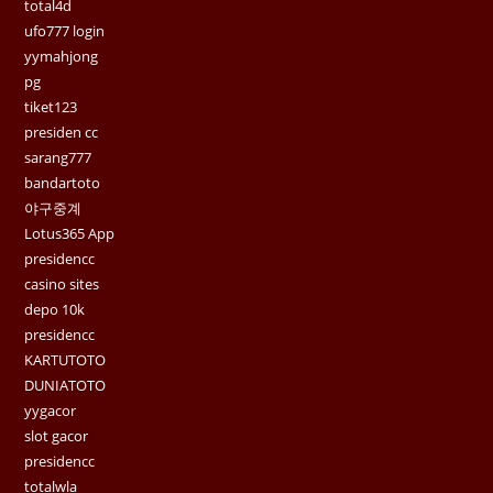
total4d
ufo777 login
yymahjong
pg
tiket123
presiden cc
sarang777
bandartoto
야구중계
Lotus365 App
presidencc
casino sites
depo 10k
presidencc
KARTUTOTO
DUNIATOTO
yygacor
slot gacor
presidencc
totalwla