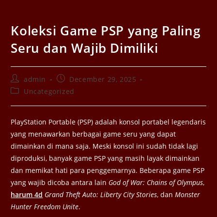
Koleksi Game PSP yang Paling
Seru dan Wajib Dimiliki
admin
December 29, 2025
Uncategorized
PlayStation Portable (PSP) adalah konsol portabel legendaris
yang menawarkan berbagai game seru yang dapat
dimainkan di mana saja. Meski konsol ini sudah tidak lagi
diproduksi, banyak game PSP yang masih layak dimainkan
dan memikat hati para penggemarnya. Beberapa game PSP
yang wajib dicoba antara lain
God of War: Chains of Olympus
,
harum 4d
Grand Theft Auto: Liberty City Stories
, dan
Monster
Hunter Freedom Unite
.