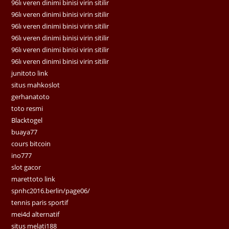
96lı veren dinimi binisi virin sitilir
96lı veren dinimi binisi virin sitilir
96lı veren dinimi binisi virin sitilir
96lı veren dinimi binisi virin sitilir
96lı veren dinimi binisi virin sitilir
96lı veren dinimi binisi virin sitilir
junitoto link
situs mahkoslot
gerhanatoto
toto resmi
Blacktogel
buaya77
cours bitcoin
ino777
slot gacor
marettoto link
spnhc2016.berlin/page06/
tennis paris sportif
mei4d alternatif
situs melati188