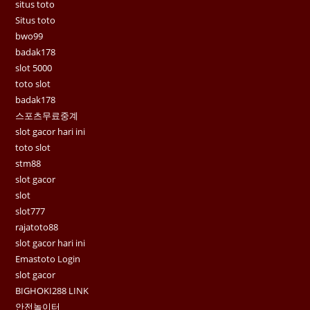
situs toto
Situs toto
bwo99
badak178
slot 5000
toto slot
badak178
스포츠무료중계
slot gacor hari ini
toto slot
stm88
slot gacor
slot
slot777
rajatoto88
slot gacor hari ini
Emastoto Login
slot gacor
BIGHOKI288 LINK
안전놀이터