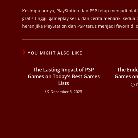
Kesimpulannya, PlayStation dan PSP tetap menjadi pla
grafis tinggi, gameplay seru, dan cerita menarik, kedu
heran jika PlayStation dan PSP terus menjadi favorit di 
YOU MIGHT ALSO LIKE
The Lasting Impact of PSP
The Endu
Games on Today’s Best Games
Games on 
Lists
December 3, 2025